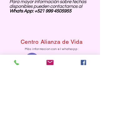
Para mayor información sobre fechas
disponibles pueden contactarnos al
Whats App:
+521 999 4505955
Centro Alianza de Vida
Más informacion con el
whatsapp
:
+1(682) 772 1958
Des
de Estados Unidos
Suscríbete y recibe información
de Alianza de Vida: