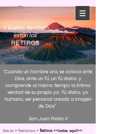
Y bueno, también
están los
RETIROS
"Cuando un hombre ora, se coloca ante
Dios, ante un Tú, un Tú divino, y
comprende al mismo tiempo la íntima
verdad de su propio yo: Tú divino, yo
humano, ser personal creado a imagen
"
de Dios
San Juan Pablo II
Inicio
>
Servicios
>
Retiros
<<¡estas aquí!>>