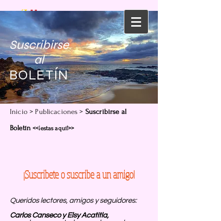
Suscribirse
al
BOLETÍN
Inicio
>
Publicaciones
>
Suscribirse al
Boletín
<<¡estas aquí!>>
¡Suscribete o suscribe a un amigo!
Queridos lectores, amigos y seguidores:
Carlos Canseco y Elsy Acatitla,